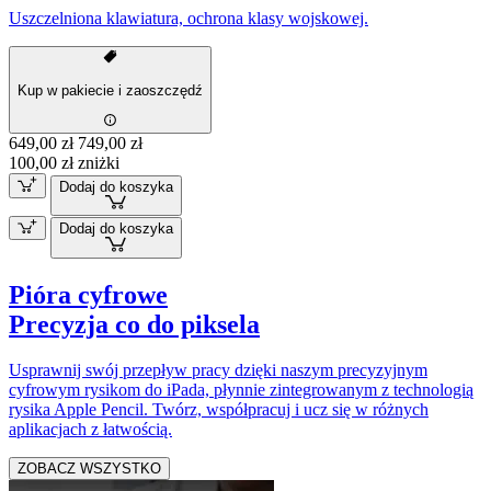
Uszczelniona klawiatura, ochrona klasy wojskowej.
Kup w pakiecie i zaoszczędź
649,00 zł
749,00 zł
100,00 zł zniżki
Dodaj do koszyka
Dodaj do koszyka
Pióra cyfrowe
Precyzja co do piksela
Usprawnij swój przepływ pracy dzięki naszym precyzyjnym
cyfrowym rysikom do iPada, płynnie zintegrowanym z technologią
rysika Apple Pencil. Twórz, współpracuj i ucz się w różnych
aplikacjach z łatwością.
ZOBACZ WSZYSTKO