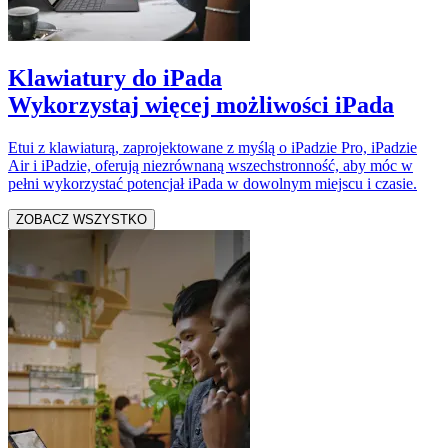
Klawiatury do iPada
Wykorzystaj więcej możliwości iPada
Etui z klawiaturą, zaprojektowane z myślą o iPadzie Pro, iPadzie
Air i iPadzie, oferują niezrównaną wszechstronność, aby móc w
pełni wykorzystać potencjał iPada w dowolnym miejscu i czasie.
ZOBACZ WSZYSTKO