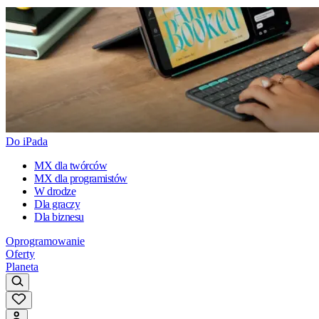
Do iPada
MX dla twórców
MX dla programistów
W drodze
Dla graczy
Dla biznesu
Oprogramowanie
Oferty
Planeta