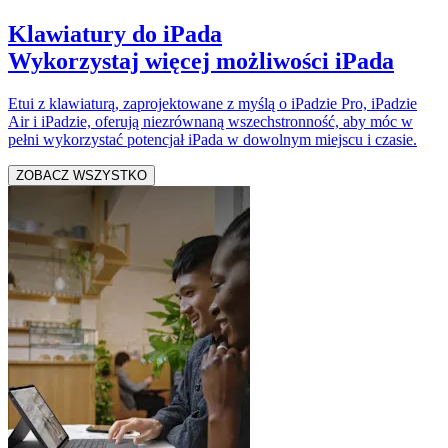
Klawiatury do iPada
Wykorzystaj więcej możliwości iPada
Etui z klawiaturą, zaprojektowane z myślą o iPadzie Pro, iPadzie
Air i iPadzie, oferują niezrównaną wszechstronność, aby móc w
pełni wykorzystać potencjał iPada w dowolnym miejscu i czasie.
ZOBACZ WSZYSTKO