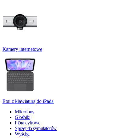
Kamery internetowe
Etui z klawiaturą do iPada
Mikrofony
Głośniki
Pióra cyfrowe
Sprzęt do symulatorów
Wyścigi