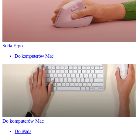
Seria Ergo
Do komputerów Mac
Do komputerów Mac
Do iPada