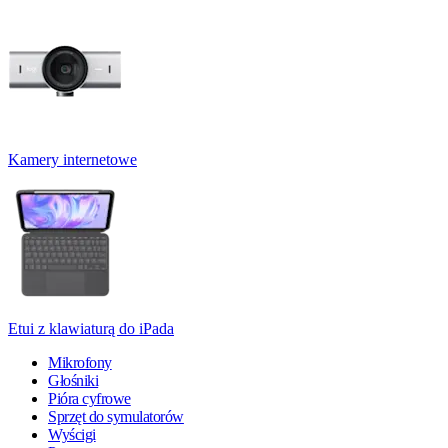
Kamery internetowe
Etui z klawiaturą do iPada
Mikrofony
Głośniki
Pióra cyfrowe
Sprzęt do symulatorów
Wyścigi