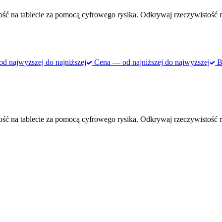
ść na tablecie za pomocą cyfrowego rysika. Odkrywaj rzeczywistość r
 najwyższej do najniższej
Cena — od najniższej do najwyższej
Be
ść na tablecie za pomocą cyfrowego rysika. Odkrywaj rzeczywistość r