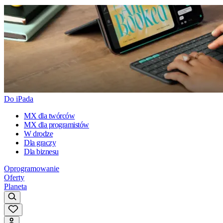
Do iPada
MX dla twórców
MX dla programistów
W drodze
Dla graczy
Dla biznesu
Oprogramowanie
Oferty
Planeta