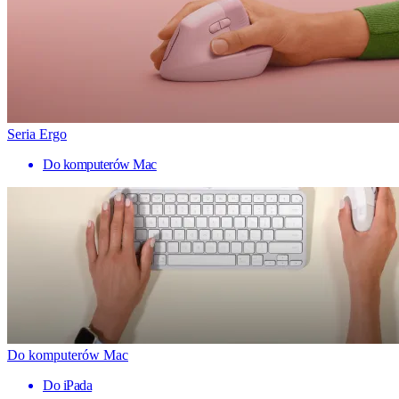
Seria Ergo
Do komputerów Mac
Do komputerów Mac
Do iPada