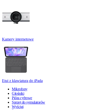
Kamery internetowe
Etui z klawiaturą do iPada
Mikrofony
Głośniki
Pióra cyfrowe
Sprzęt do symulatorów
Wyścigi