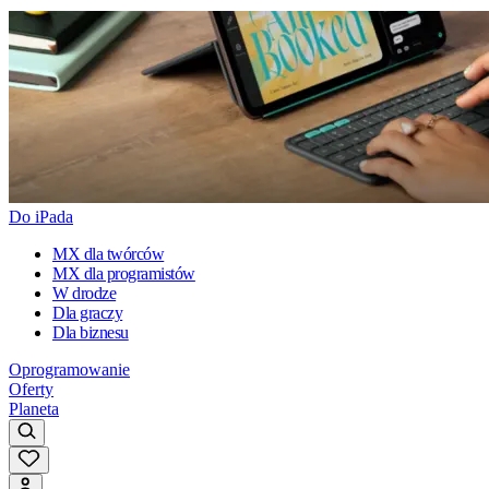
Do iPada
MX dla twórców
MX dla programistów
W drodze
Dla graczy
Dla biznesu
Oprogramowanie
Oferty
Planeta