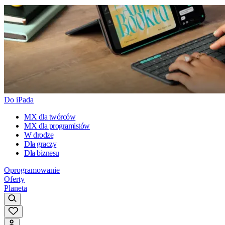
Do iPada
MX dla twórców
MX dla programistów
W drodze
Dla graczy
Dla biznesu
Oprogramowanie
Oferty
Planeta