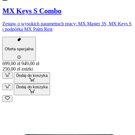
MX Keys S Combo
Zestaw o wysokich parametrach pracy: MX Master 3S, MX Keys S
i podpórka MX Palm Rest
Oferta specjalna
699,00 zł
949,00 zł
250,00 zł zniżki
Dodaj do koszyka
Dodaj do koszyka