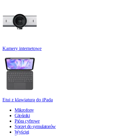
Kamery internetowe
Etui z klawiaturą do iPada
Mikrofony
Głośniki
Pióra cyfrowe
Sprzęt do symulatorów
Wyścigi