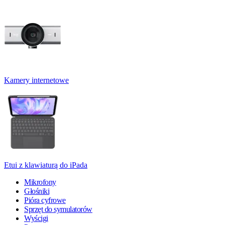
Kamery internetowe
Etui z klawiaturą do iPada
Mikrofony
Głośniki
Pióra cyfrowe
Sprzęt do symulatorów
Wyścigi