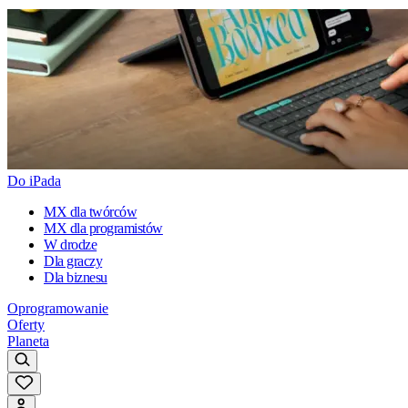
Do iPada
MX dla twórców
MX dla programistów
W drodze
Dla graczy
Dla biznesu
Oprogramowanie
Oferty
Planeta