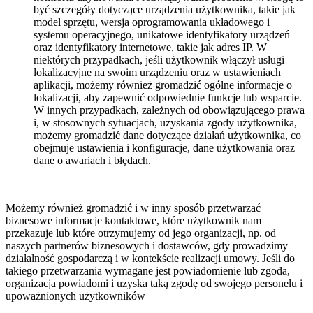
być szczegóły dotyczące urządzenia użytkownika, takie jak
model sprzętu, wersja oprogramowania układowego i
systemu operacyjnego, unikatowe identyfikatory urządzeń
oraz identyfikatory internetowe, takie jak adres IP. W
niektórych przypadkach, jeśli użytkownik włączył usługi
lokalizacyjne na swoim urządzeniu oraz w ustawieniach
aplikacji, możemy również gromadzić ogólne informacje o
lokalizacji, aby zapewnić odpowiednie funkcje lub wsparcie.
W innych przypadkach, zależnych od obowiązującego prawa
i, w stosownych sytuacjach, uzyskania zgody użytkownika,
możemy gromadzić dane dotyczące działań użytkownika, co
obejmuje ustawienia i konfiguracje, dane użytkowania oraz
dane o awariach i błędach.
Możemy również gromadzić i w inny sposób przetwarzać
biznesowe informacje kontaktowe, które użytkownik nam
przekazuje lub które otrzymujemy od jego organizacji, np. od
naszych partnerów biznesowych i dostawców, gdy prowadzimy
działalność gospodarczą i w kontekście realizacji umowy. Jeśli do
takiego przetwarzania wymagane jest powiadomienie lub zgoda,
organizacja powiadomi i uzyska taką zgodę od swojego personelu i
upoważnionych użytkowników