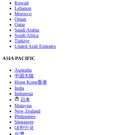
Kuwait
Lebanon
Morocco
Oman
Qatar
Saudi Arabia
South Africa
Türkiye
United Arab Emirates
ASIA PACIFIC
Australia
中国大陆
Hong Kong
香港
India
Indonesia
日本
Malaysia
New Zealand
Philippines
Singapore
대한민국
台灣