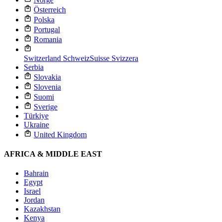
Österreich
Polska
Portugal
Romania
Switzerland
Schweiz
Suisse
Svizzera
Serbia
Slovakia
Slovenia
Suomi
Sverige
Türkiye
Ukraine
United Kingdom
AFRICA & MIDDLE EAST
Bahrain
Egypt
Israel
Jordan
Kazakhstan
Kenya