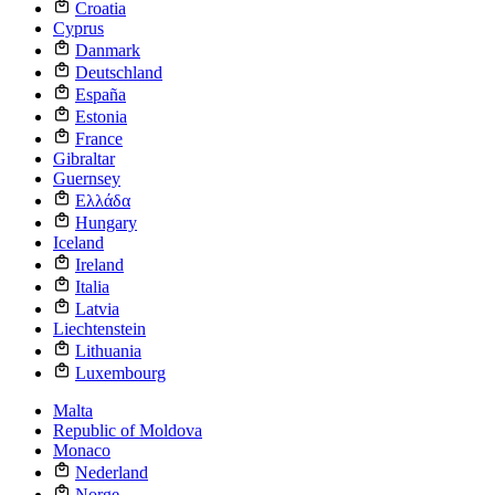
Croatia
Cyprus
Danmark
Deutschland
España
Estonia
France
Gibraltar
Guernsey
Ελλάδα
Hungary
Iceland
Ireland
Italia
Latvia
Liechtenstein
Lithuania
Luxembourg
Malta
Republic of Moldova
Monaco
Nederland
Norge