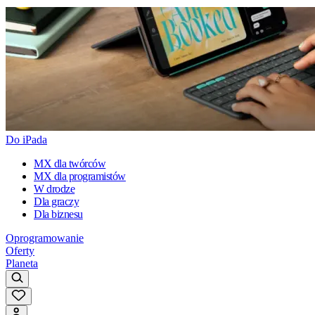
Do iPada
MX dla twórców
MX dla programistów
W drodze
Dla graczy
Dla biznesu
Oprogramowanie
Oferty
Planeta