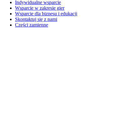
Indywidualne wsparcie
Wsparcie w zakresie gier
Wsparcie dla biznesu i edukacji
Skontaktuj się z nami
Części zamienne
Śledź zamówienie
Zwroty i anulowania
Oprogramowanie
GHub do grania i przesyłania strumieniowego
Options+ dla większej wydajności
Logitech
ZOBACZ NASZE PRODUKTY
Dla wydajności
Do gier i streamingu
Dla biznesu