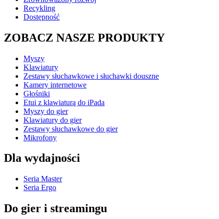
Recykling
Dostępność
ZOBACZ NASZE PRODUKTY
Myszy
Klawiatury
Zestawy słuchawkowe i słuchawki douszne
Kamery internetowe
Głośniki
Etui z klawiaturą do iPada
Myszy do gier
Klawiatury do gier
Zestawy słuchawkowe do gier
Mikrofony
Dla wydajności
Seria Master
Seria Ergo
Do gier i streamingu