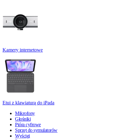
Kamery internetowe
Etui z klawiaturą do iPada
Mikrofony
Głośniki
Pióra cyfrowe
Sprzęt do symulatorów
Wyścigi