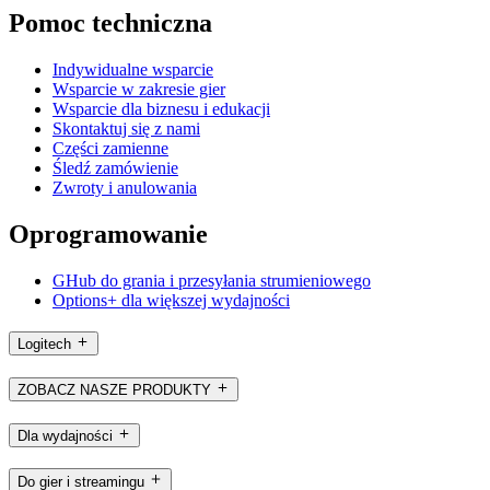
Pomoc techniczna
Indywidualne wsparcie
Wsparcie w zakresie gier
Wsparcie dla biznesu i edukacji
Skontaktuj się z nami
Części zamienne
Śledź zamówienie
Zwroty i anulowania
Oprogramowanie
GHub do grania i przesyłania strumieniowego
Options+ dla większej wydajności
Logitech
ZOBACZ NASZE PRODUKTY
Dla wydajności
Do gier i streamingu