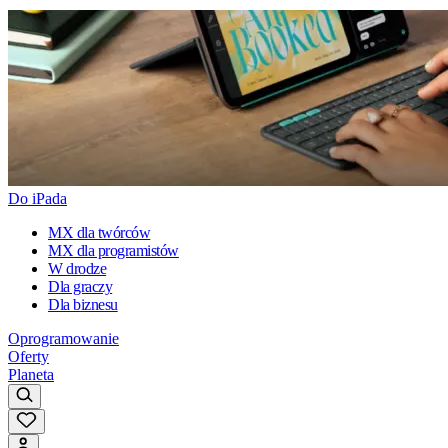
Do iPada
MX dla twórców
MX dla programistów
W drodze
Dla graczy
Dla biznesu
Oprogramowanie
Oferty
Planeta