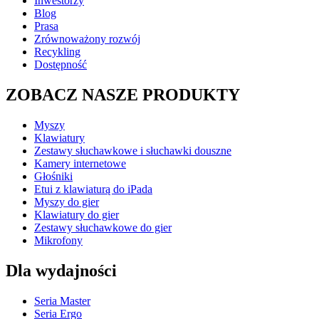
Inwestorzy
Blog
Prasa
Zrównoważony rozwój
Recykling
Dostępność
ZOBACZ NASZE PRODUKTY
Myszy
Klawiatury
Zestawy słuchawkowe i słuchawki douszne
Kamery internetowe
Głośniki
Etui z klawiaturą do iPada
Myszy do gier
Klawiatury do gier
Zestawy słuchawkowe do gier
Mikrofony
Dla wydajności
Seria Master
Seria Ergo