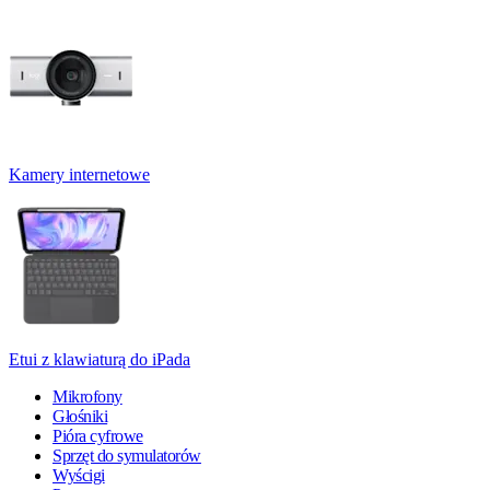
Kamery internetowe
Etui z klawiaturą do iPada
Mikrofony
Głośniki
Pióra cyfrowe
Sprzęt do symulatorów
Wyścigi