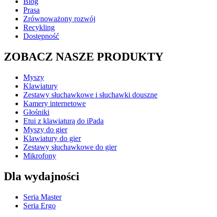
Blog
Prasa
Zrównoważony rozwój
Recykling
Dostępność
ZOBACZ NASZE PRODUKTY
Myszy
Klawiatury
Zestawy słuchawkowe i słuchawki douszne
Kamery internetowe
Głośniki
Etui z klawiaturą do iPada
Myszy do gier
Klawiatury do gier
Zestawy słuchawkowe do gier
Mikrofony
Dla wydajności
Seria Master
Seria Ergo