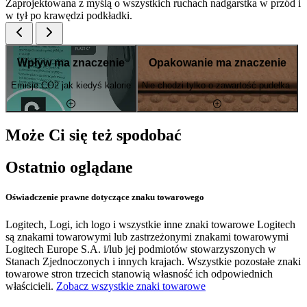
Zaprojektowana z myślą o wszystkich ruchach nadgarstka w przód i
w tył po krawędzi podkładki.
Wpływ ma znaczenie
Opakowanie ma znaczenie
Emisje CO2 jak kiedyś kalorie
Nie chodzi tylko o zawartość pudełka.
Może Ci się też spodobać
Ostatnio oglądane
Oświadczenie prawne dotyczące znaku towarowego
Logitech, Logi, ich logo i wszystkie inne znaki towarowe Logitech
są znakami towarowymi lub zastrzeżonymi znakami towarowymi
Logitech Europe S.A. i/lub jej podmiotów stowarzyszonych w
Stanach Zjednoczonych i innych krajach. Wszystkie pozostałe znaki
towarowe stron trzecich stanowią własność ich odpowiednich
właścicieli.
Zobacz wszystkie znaki towarowe