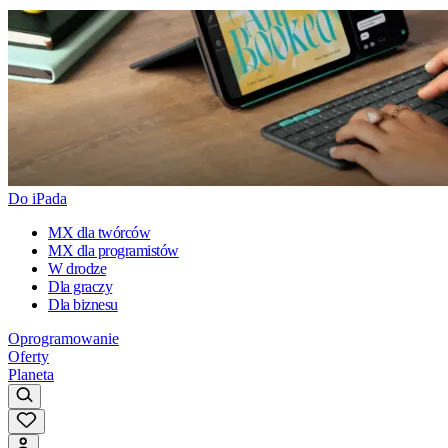
Do iPada
MX dla twórców
MX dla programistów
W drodze
Dla graczy
Dla biznesu
Oprogramowanie
Oferty
Planeta