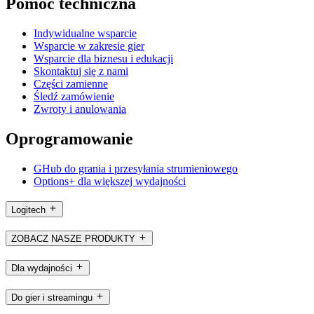
Pomoc techniczna
Indywidualne wsparcie
Wsparcie w zakresie gier
Wsparcie dla biznesu i edukacji
Skontaktuj się z nami
Części zamienne
Śledź zamówienie
Zwroty i anulowania
Oprogramowanie
GHub do grania i przesyłania strumieniowego
Options+ dla większej wydajności
Logitech
ZOBACZ NASZE PRODUKTY
Dla wydajności
Do gier i streamingu