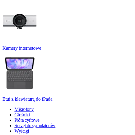
Kamery internetowe
Etui z klawiaturą do iPada
Mikrofony
Głośniki
Pióra cyfrowe
Sprzęt do symulatorów
Wyścigi