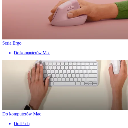
Seria Ergo
Do komputerów Mac
Do komputerów Mac
Do iPada