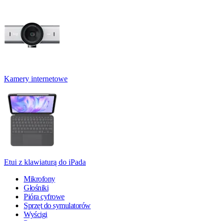
Kamery internetowe
Etui z klawiaturą do iPada
Mikrofony
Głośniki
Pióra cyfrowe
Sprzęt do symulatorów
Wyścigi