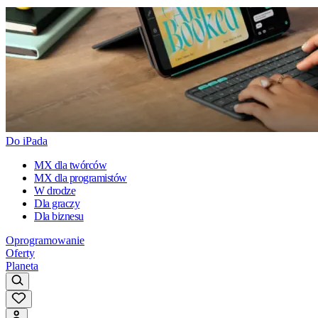
Do iPada
MX dla twórców
MX dla programistów
W drodze
Dla graczy
Dla biznesu
Oprogramowanie
Oferty
Planeta