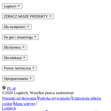
Logitech
ZOBACZ NASZE PRODUKTY
Dla wydajności
Do gier i streamingu
Dla biznesu
Dla edukacji
Pomoc techniczna
Oprogramowanie
PL,pl
©2026 Logitech. Wszelkie prawa zastrzeżone
Warunki użytkowania
Polityka prywatności
Ustawienia plików
cookie
Mapa witryny
Logitech