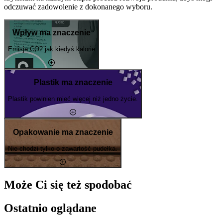
odczuwać zadowolenie z dokonanego wyboru.
Wpływ ma znaczenie
Emisje CO2 jak kiedyś kalorie
Plastik ma znaczenie
Plastik powinien mieć więcej niż jedno życie.
Opakowanie ma znaczenie
Nie chodzi tylko o zawartość pudełka.
Może Ci się też spodobać
Ostatnio oglądane