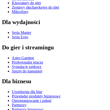
Klawiatury do gier
Zestawy słuchawkowe do gier
Mikrofony
Dla wydajności
Seria Master
Seria Ergo
Do gier i streamingu
Astro Gaming
Profesjonalni gracze
Symulacje rajdowe
Sprzęt do transmisji
Dla biznesu
Urządzenia dla biur
Przeglądaj produkty biznesowe
Oprogramowanie i usługi
Partnerzy
Partnerzy biznesowi