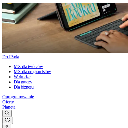
Do iPada
MX dla twórców
MX dla programistów
W drodze
Dla graczy
Dla biznesu
Oprogramowanie
Oferty
Planeta