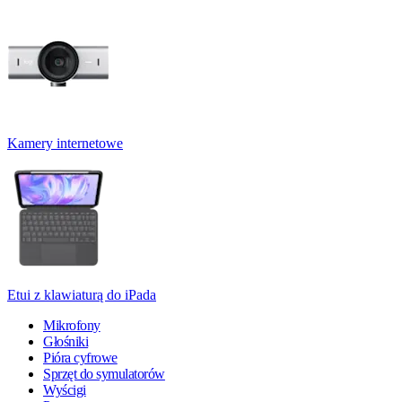
Kamery internetowe
Etui z klawiaturą do iPada
Mikrofony
Głośniki
Pióra cyfrowe
Sprzęt do symulatorów
Wyścigi