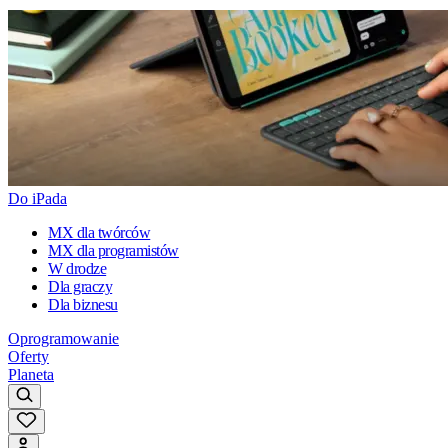
Do iPada
MX dla twórców
MX dla programistów
W drodze
Dla graczy
Dla biznesu
Oprogramowanie
Oferty
Planeta