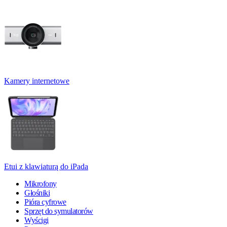
Kamery internetowe
Etui z klawiaturą do iPada
Mikrofony
Głośniki
Pióra cyfrowe
Sprzęt do symulatorów
Wyścigi