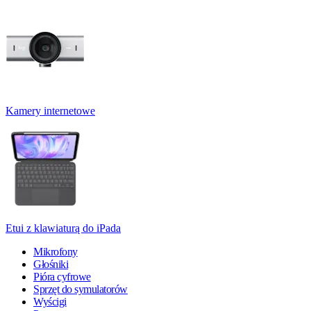
Kamery internetowe
Etui z klawiaturą do iPada
Mikrofony
Głośniki
Pióra cyfrowe
Sprzęt do symulatorów
Wyścigi