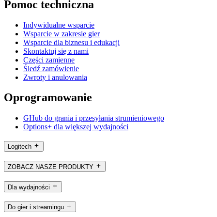
Pomoc techniczna
Indywidualne wsparcie
Wsparcie w zakresie gier
Wsparcie dla biznesu i edukacji
Skontaktuj się z nami
Części zamienne
Śledź zamówienie
Zwroty i anulowania
Oprogramowanie
GHub do grania i przesyłania strumieniowego
Options+ dla większej wydajności
Logitech
ZOBACZ NASZE PRODUKTY
Dla wydajności
Do gier i streamingu