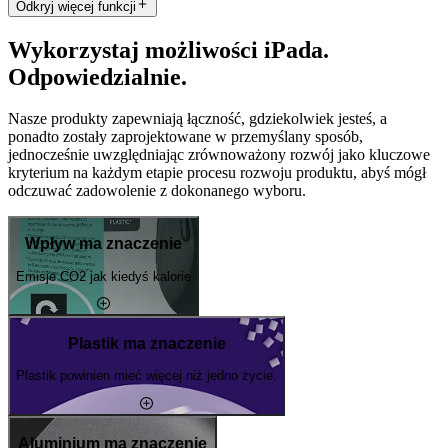
Odkryj więcej funkcji
Wykorzystaj możliwości iPada.
Odpowiedzialnie.
Nasze produkty zapewniają łączność, gdziekolwiek jesteś, a
ponadto zostały zaprojektowane w przemyślany sposób,
jednocześnie uwzględniając zrównoważony rozwój jako kluczowe
kryterium na każdym etapie procesu rozwoju produktu, abyś mógł
odczuwać zadowolenie z dokonanego wyboru.
Wpływ ma znaczenie
Emisje CO2 jak kiedyś kalorie
Plastik ma znaczenie
Plastik powinien mieć więcej niż jedno życie.
Aluminium ma znaczenie