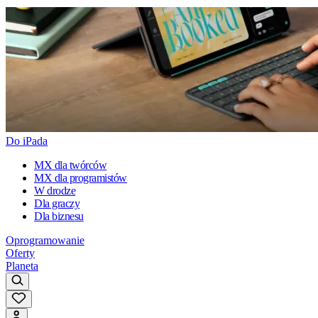
Do iPada
MX dla twórców
MX dla programistów
W drodze
Dla graczy
Dla biznesu
Oprogramowanie
Oferty
Planeta