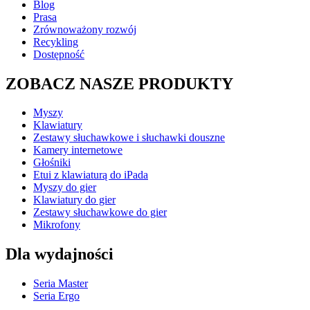
Blog
Prasa
Zrównoważony rozwój
Recykling
Dostępność
ZOBACZ NASZE PRODUKTY
Myszy
Klawiatury
Zestawy słuchawkowe i słuchawki douszne
Kamery internetowe
Głośniki
Etui z klawiaturą do iPada
Myszy do gier
Klawiatury do gier
Zestawy słuchawkowe do gier
Mikrofony
Dla wydajności
Seria Master
Seria Ergo