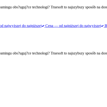
mingu obs?uguj?ce technologi? Truesoft to najszybszy sposób na dost
 najwyższej do najniższej
Cena — od najniższej do najwyższej
Be
mingu obs?uguj?ce technologi? Truesoft to najszybszy sposób na dost