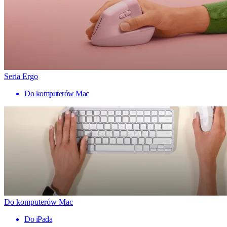
Seria Ergo
Do komputerów Mac
Do komputerów Mac
Do iPada