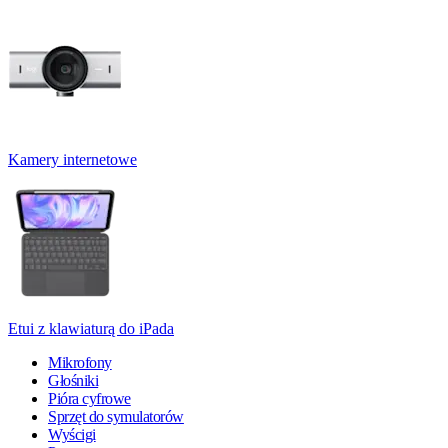
Kamery internetowe
Etui z klawiaturą do iPada
Mikrofony
Głośniki
Pióra cyfrowe
Sprzęt do symulatorów
Wyścigi