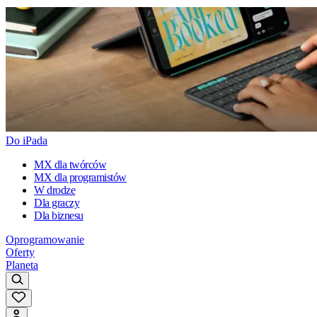
Do iPada
MX dla twórców
MX dla programistów
W drodze
Dla graczy
Dla biznesu
Oprogramowanie
Oferty
Planeta