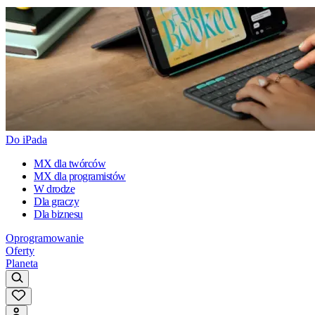
Do iPada
MX dla twórców
MX dla programistów
W drodze
Dla graczy
Dla biznesu
Oprogramowanie
Oferty
Planeta