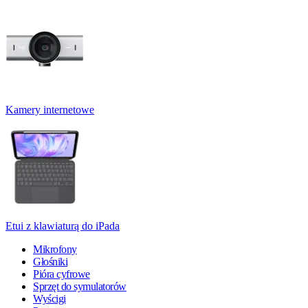
Kamery internetowe
Etui z klawiaturą do iPada
Mikrofony
Głośniki
Pióra cyfrowe
Sprzęt do symulatorów
Wyścigi