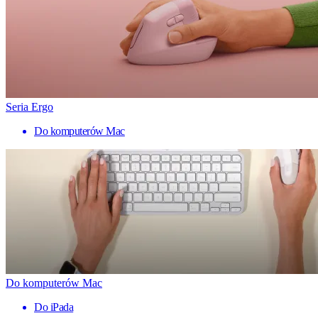
Seria Ergo
Do komputerów Mac
Do komputerów Mac
Do iPada