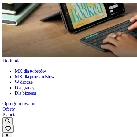
Do iPada
MX dla twórców
MX dla programistów
W drodze
Dla graczy
Dla biznesu
Oprogramowanie
Oferty
Planeta