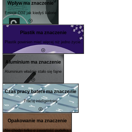
Wpływ ma znaczenie
Emisje CO2 jak kiedyś kalorie
Plastik ma znaczenie
Plastik powinien mieć więcej niż jedno życie.
Aluminium ma znaczenie
Aluminium właśnie stało się fajne
Czas pracy baterii ma znaczenie
Pracuj inteligentniej
Opakowanie ma znaczenie
Nie chodzi tylko o zawartość pudełka.