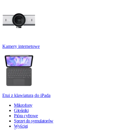
Kamery internetowe
Etui z klawiaturą do iPada
Mikrofony
Głośniki
Pióra cyfrowe
Sprzęt do symulatorów
Wyścigi