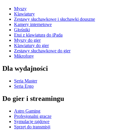
Myszy
Klawiatury
Zestawy słuchawkowe i słuchawki douszne
Kamery internetowe
Głośniki
Etui z klawiaturą do iPada
Myszy do gier
Klawiatury do gier
Zestawy słuchawkowe do gier
Mikrofony
Dla wydajności
Seria Master
Seria Ergo
Do gier i streamingu
Astro Gaming
Profesjonalni gracze
Symulacje rajdowe
Sprzęt do transmisji