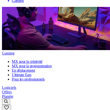
Gaming
Gaming
MX pour la créativité
MX pour la programmation
En déplacement
Ultimate Ears
Pour les professionnels
Logiciels
Offres
Planète