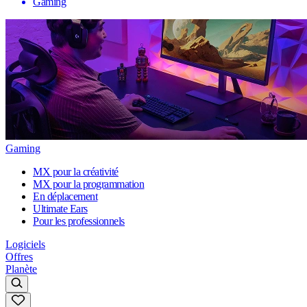
Gaming
Gaming
MX pour la créativité
MX pour la programmation
En déplacement
Ultimate Ears
Pour les professionnels
Logiciels
Offres
Planète