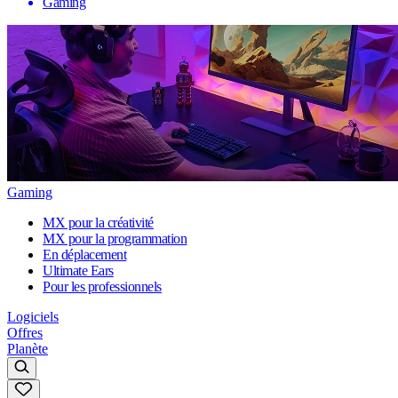
Gaming
Gaming
MX pour la créativité
MX pour la programmation
En déplacement
Ultimate Ears
Pour les professionnels
Logiciels
Offres
Planète