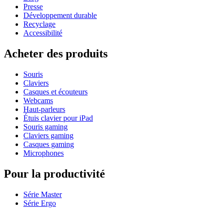
Presse
Développement durable
Recyclage
Accessibilité
Acheter des produits
Souris
Claviers
Casques et écouteurs
Webcams
Haut-parleurs
Étuis clavier pour iPad
Souris gaming
Claviers gaming
Casques gaming
Microphones
Pour la productivité
Série Master
Série Ergo