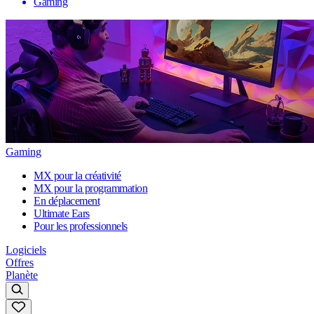
Gaming
Gaming
MX pour la créativité
MX pour la programmation
En déplacement
Ultimate Ears
Pour les professionnels
Logiciels
Offres
Planète