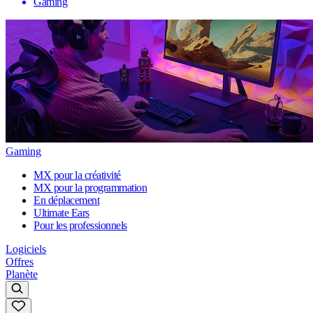
Gaming
Gaming
MX pour la créativité
MX pour la programmation
En déplacement
Ultimate Ears
Pour les professionnels
Logiciels
Offres
Planète