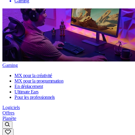
Gaming
Gaming
MX pour la créativité
MX pour la programmation
En déplacement
Ultimate Ears
Pour les professionnels
Logiciels
Offres
Planète