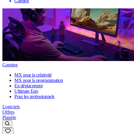
Gaming
Gaming
MX pour la créativité
MX pour la programmation
En déplacement
Ultimate Ears
Pour les professionnels
Logiciels
Offres
Planète