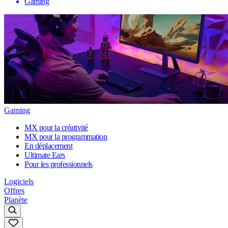
Gaming
Gaming
MX pour la créativité
MX pour la programmation
En déplacement
Ultimate Ears
Pour les professionnels
Logiciels
Offres
Planète