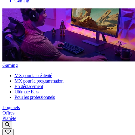
Gaming
Gaming
MX pour la créativité
MX pour la programmation
En déplacement
Ultimate Ears
Pour les professionnels
Logiciels
Offres
Planète