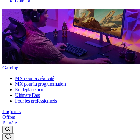
Gaming
Gaming
MX pour la créativité
MX pour la programmation
En déplacement
Ultimate Ears
Pour les professionnels
Logiciels
Offres
Planète