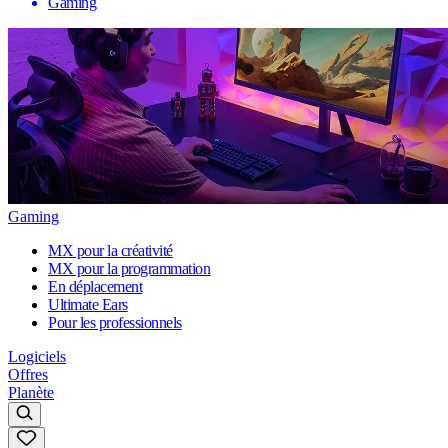
Gaming
Gaming
MX pour la créativité
MX pour la programmation
En déplacement
Ultimate Ears
Pour les professionnels
Logiciels
Offres
Planète