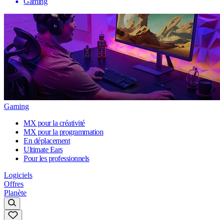
Gaming
Gaming
MX pour la créativité
MX pour la programmation
En déplacement
Ultimate Ears
Pour les professionnels
Logiciels
Offres
Planète