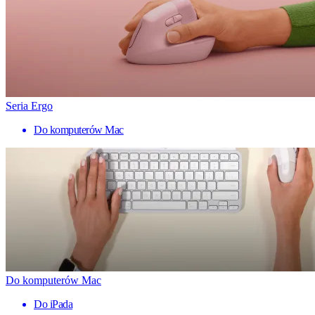
Seria Ergo
Do komputerów Mac
Do komputerów Mac
Do iPada