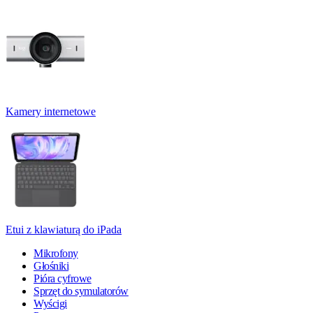
Kamery internetowe
Etui z klawiaturą do iPada
Mikrofony
Głośniki
Pióra cyfrowe
Sprzęt do symulatorów
Wyścigi