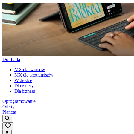
Do iPada
MX dla twórców
MX dla programistów
W drodze
Dla graczy
Dla biznesu
Oprogramowanie
Oferty
Planeta