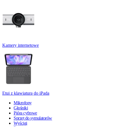
Kamery internetowe
Etui z klawiaturą do iPada
Mikrofony
Głośniki
Pióra cyfrowe
Sprzęt do symulatorów
Wyścigi