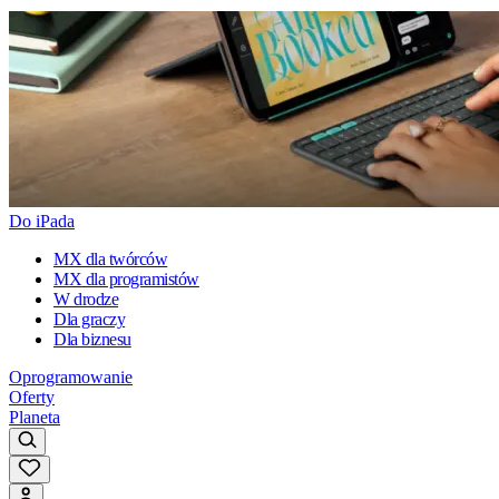
Do iPada
MX dla twórców
MX dla programistów
W drodze
Dla graczy
Dla biznesu
Oprogramowanie
Oferty
Planeta