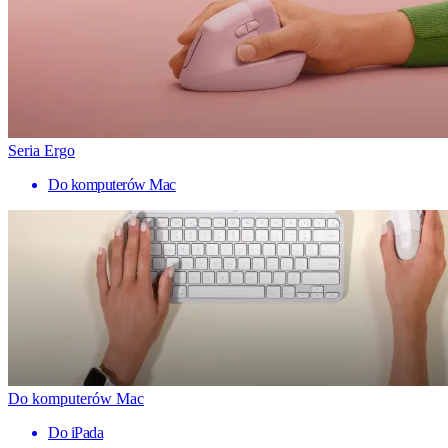
Seria Ergo
Do komputerów Mac
Do komputerów Mac
Do iPada