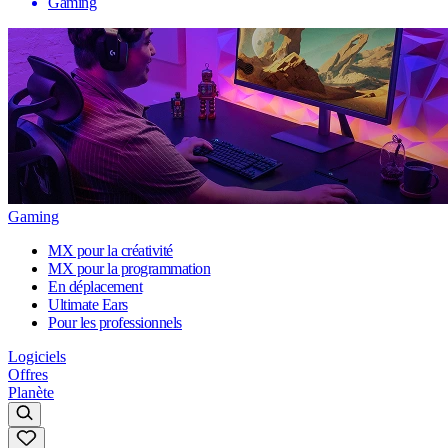
Gaming
Gaming
MX pour la créativité
MX pour la programmation
En déplacement
Ultimate Ears
Pour les professionnels
Logiciels
Offres
Planète