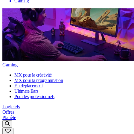
Gaming
Gaming
MX pour la créativité
MX pour la programmation
En déplacement
Ultimate Ears
Pour les professionnels
Logiciels
Offres
Planète