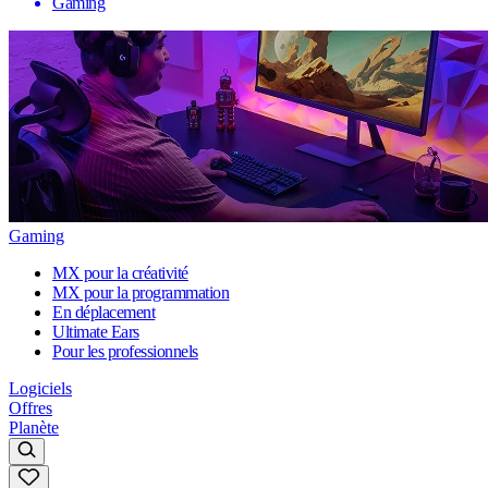
Gaming
Gaming
MX pour la créativité
MX pour la programmation
En déplacement
Ultimate Ears
Pour les professionnels
Logiciels
Offres
Planète