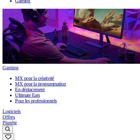
Gaming
Gaming
MX pour la créativité
MX pour la programmation
En déplacement
Ultimate Ears
Pour les professionnels
Logiciels
Offres
Planète