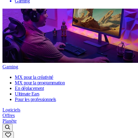
Gaming
Gaming
MX pour la créativité
MX pour la programmation
En déplacement
Ultimate Ears
Pour les professionnels
Logiciels
Offres
Planète