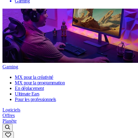
Gaming
Gaming
MX pour la créativité
MX pour la programmation
En déplacement
Ultimate Ears
Pour les professionnels
Logiciels
Offres
Planète