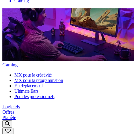
Gaming
Gaming
MX pour la créativité
MX pour la programmation
En déplacement
Ultimate Ears
Pour les professionnels
Logiciels
Offres
Planète