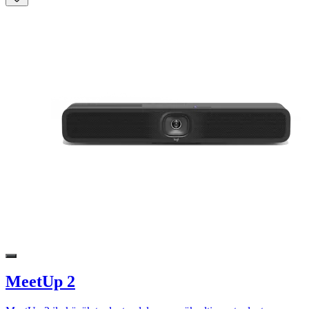
MeetUp 2