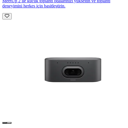
MeetUp 2 ile küçük toplantı odalarınızı yükseltin ve toplantı
deneyimini herkes için basitleştirin.