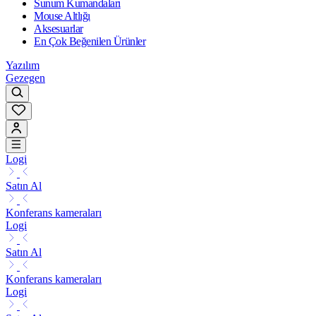
Sunum Kumandaları
Mouse Altlığı
Aksesuarlar
En Çok Beğenilen Ürünler
Yazılım
Gezegen
Logi
Satın Al
Konferans kameraları
Logi
Satın Al
Konferans kameraları
Logi