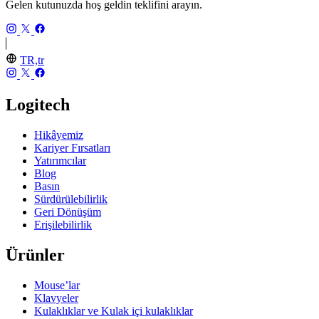
Gelen kutunuzda hoş geldin teklifini arayın.
TR,tr
Logitech
Hikâyemiz
Kariyer Fırsatları
Yatırımcılar
Blog
Basın
Sürdürülebilirlik
Geri Dönüşüm
Erişilebilirlik
Ürünler
Mouse’lar
Klavyeler
Kulaklıklar ve Kulak içi kulaklıklar