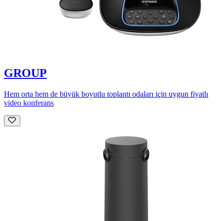
GROUP
Hem orta hem de büyük boyutlu toplantı odaları için uygun fiyatlı
video konferans