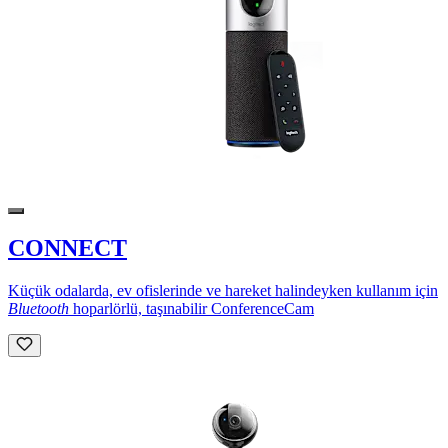
CONNECT
Küçük odalarda, ev ofislerinde ve hareket halindeyken kullanım için
Bluetooth
hoparlörlü, taşınabilir ConferenceCam