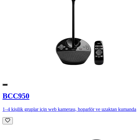
BCC950
1–4 kişilik gruplar için web kamerası, hoparlör ve uzaktan kumanda