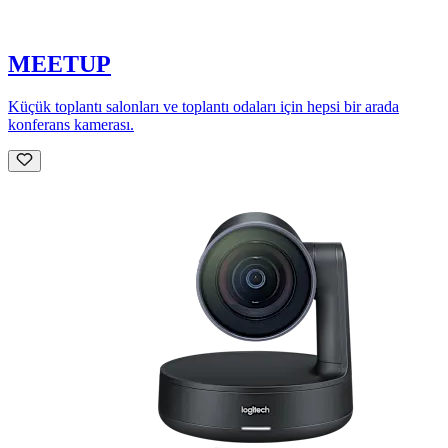
MEETUP
Küçük toplantı salonları ve toplantı odaları için hepsi bir arada
konferans kamerası.