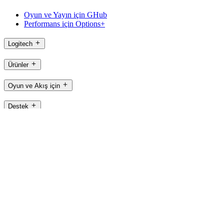
Oyun ve Yayın için GHub
Performans için Options+
Logitech
Ürünler
Oyun ve Akış için
Destek
Yazılım
TR,tr
©2026 Logitech. Tüm hakları saklıdır
Kullanım Şartları
Gizlilik Politikası.
Çerez Ayarları
Site Haritası
Logitech