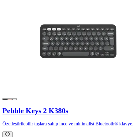
Pebble Keys 2 K380s
Özelleştirilebilir tuşlara sahip ince ve minimalist Bluetooth® klavye.