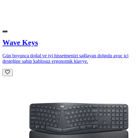
Wave Keys
Gün boyunca doğal ve iyi hissetmenizi sağlayan dolgulu avuç içi
desteğine sahip kablosuz ergonomik klavye.