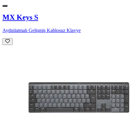
MX Keys S
Aydınlatmalı Gelişmiş Kablosuz Klavye