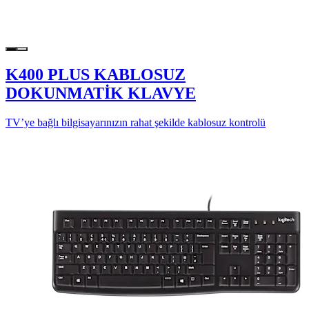
K400 PLUS KABLOSUZ
DOKUNMATİK KLAVYE
TV’ye bağlı bilgisayarınızın rahat şekilde kablosuz kontrolü