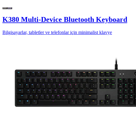
K380 Multi-Device Bluetooth Keyboard
Bilgisayarlar, tabletler ve telefonlar için minimalist klavye