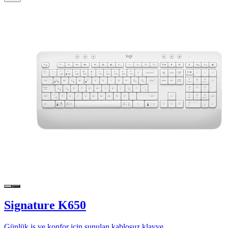
Signature K650
Günlük iş ve konfor için sunulan kablosuz klavye.