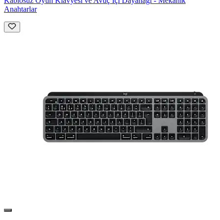
Kablosuz Oyun Klavyesi ve Avuç İçi Dayanağı - Mekanik
Anahtarlar