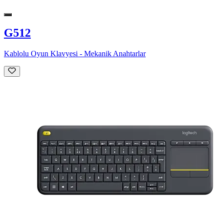
G512
Kablolu Oyun Klavyesi - Mekanik Anahtarlar