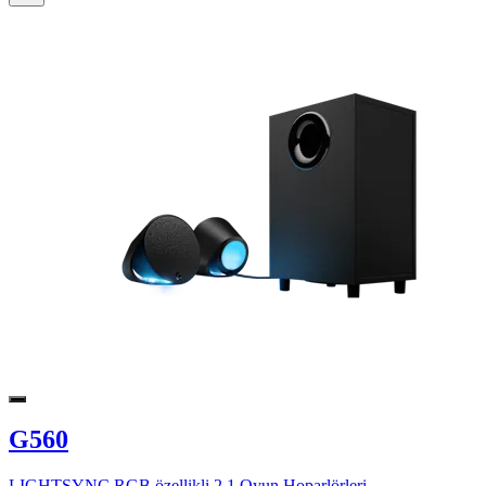
G560
LIGHTSYNC RGB özellikli 2.1 Oyun Hoparlörleri