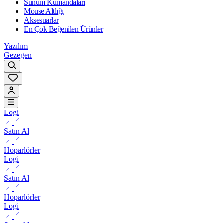
Sunum Kumandaları
Mouse Altlığı
Aksesuarlar
En Çok Beğenilen Ürünler
Yazılım
Gezegen
Logi
Satın Al
Hoparlörler
Logi
Satın Al
Hoparlörler
Logi