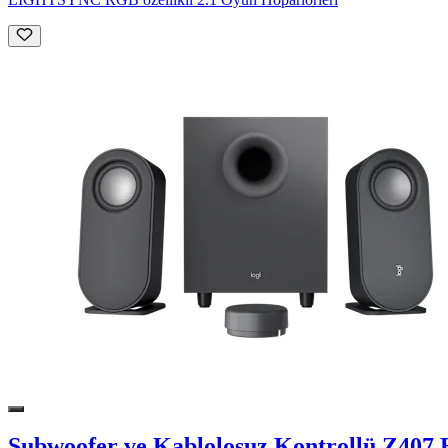
Subwoofer ve Kablolosuz Kontrollü Z407 B