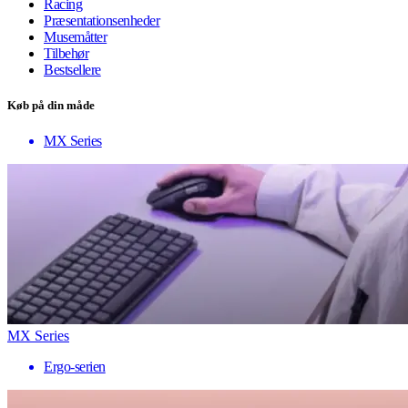
Racing
Præsentationsenheder
Musemåtter
Tilbehør
Bestsellere
Køb på din måde
MX Series
MX Series
Ergo-serien