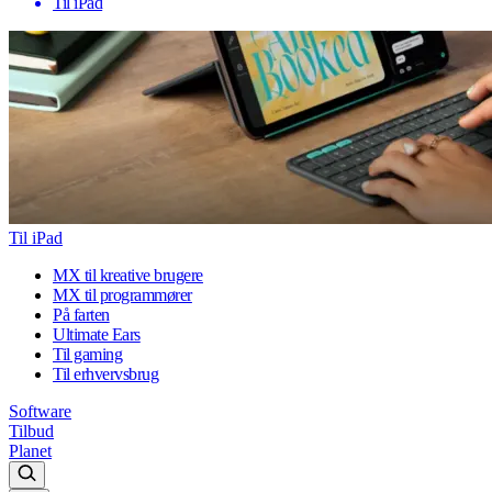
Til iPad
Til iPad
MX til kreative brugere
MX til programmører
På farten
Ultimate Ears
Til gaming
Til erhvervsbrug
Software
Tilbud
Planet