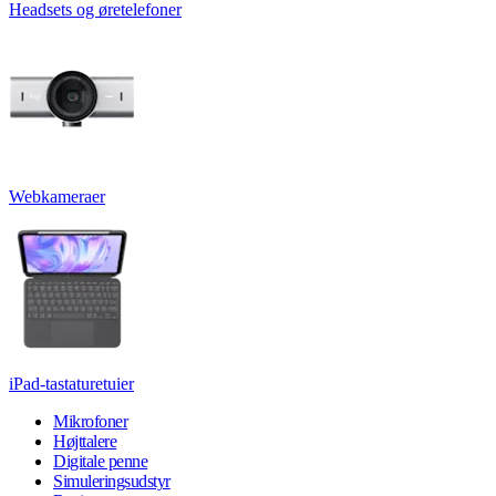
Headsets og øretelefoner
Webkameraer
iPad-tastaturetuier
Mikrofoner
Højttalere
Digitale penne
Simuleringsudstyr