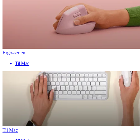
Ergo-serien
Til Mac
Til Mac