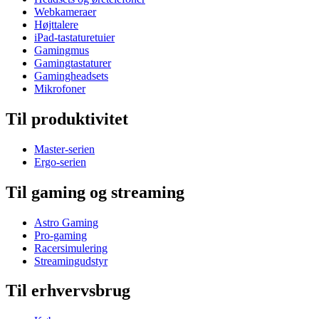
Webkameraer
Højttalere
iPad-tastaturetuier
Gamingmus
Gamingtastaturer
Gamingheadsets
Mikrofoner
Til produktivitet
Master-serien
Ergo-serien
Til gaming og streaming
Astro Gaming
Pro-gaming
Racersimulering
Streamingudstyr
Til erhvervsbrug