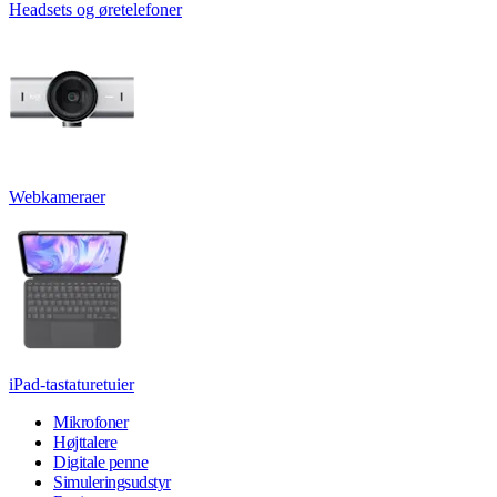
Headsets og øretelefoner
Webkameraer
iPad-tastaturetuier
Mikrofoner
Højttalere
Digitale penne
Simuleringsudstyr