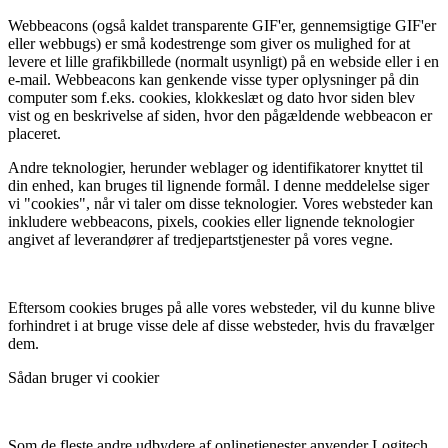
Webbeacons (også kaldet transparente GIF'er, gennemsigtige GIF'er
eller webbugs) er små kodestrenge som giver os mulighed for at
levere et lille grafikbillede (normalt usynligt) på en webside eller i en
e-mail. Webbeacons kan genkende visse typer oplysninger på din
computer som f.eks. cookies, klokkeslæt og dato hvor siden blev
vist og en beskrivelse af siden, hvor den pågældende webbeacon er
placeret.
Andre teknologier, herunder weblager og identifikatorer knyttet til
din enhed, kan bruges til lignende formål. I denne meddelelse siger
vi "cookies", når vi taler om disse teknologier. Vores websteder kan
inkludere webbeacons, pixels, cookies eller lignende teknologier
angivet af leverandører af tredjepartstjenester på vores vegne.
Eftersom cookies bruges på alle vores websteder, vil du kunne blive
forhindret i at bruge visse dele af disse websteder, hvis du fravælger
dem.
Sådan bruger vi cookier
Som de fleste andre udbydere af onlinetjenester anvender Logitech