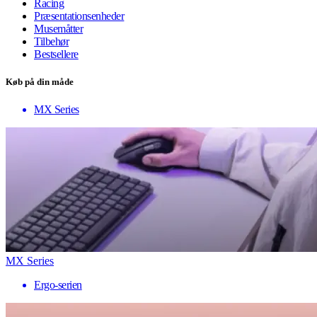
Racing
Præsentationsenheder
Musemåtter
Tilbehør
Bestsellere
Køb på din måde
MX Series
MX Series
Ergo-serien