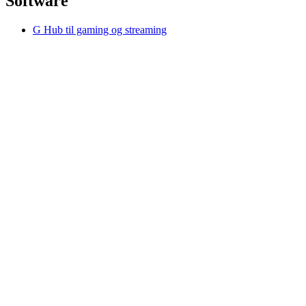
Software
G Hub til gaming og streaming
Options+ til performance
Logitech
Køb produkter
Til produktivitet
Til gaming og streaming
Til erhvervsbrug
Til uddannelse
Support
Software
DK,da