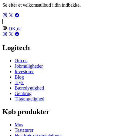
Se efter et velkomsttilbud i din indbakke.
DK,da
Logitech
Om os
Jobmuligheder
Investorer
Blog
Tryk
Bæredygtighed
Genbrug
Tilgængelighed
Køb produkter
Mus
Tastaturer
Headsets og øretelefoner