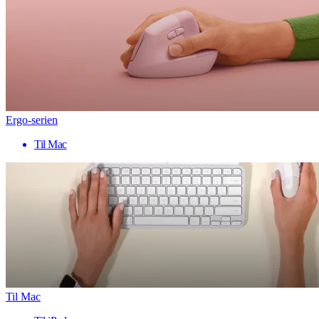
Ergo-serien
Til Mac
Til Mac