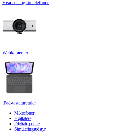
Headsets og øretelefoner
Webkameraer
iPad-tastaturetuier
Mikrofoner
Højttalere
Digitale penne
Simuleringsudstyr