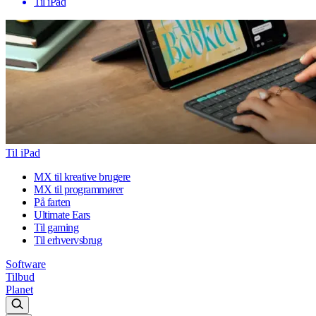
Til iPad
Til iPad
MX til kreative brugere
MX til programmører
På farten
Ultimate Ears
Til gaming
Til erhvervsbrug
Software
Tilbud
Planet