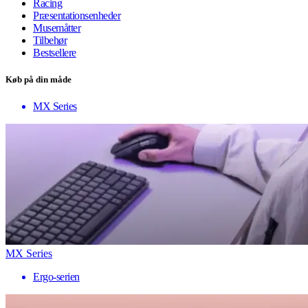
Racing
Præsentationsenheder
Musemåtter
Tilbehør
Bestsellere
Køb på din måde
MX Series
MX Series
Ergo-serien