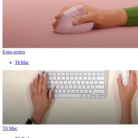
Ergo-serien
Til Mac
Til Mac