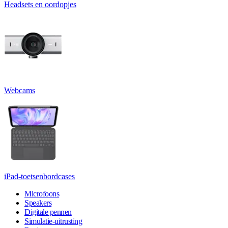
Headsets en oordopjes
Webcams
iPad-toetsenbordcases
Microfoons
Speakers
Digitale pennen
Simulatie-uitrusting