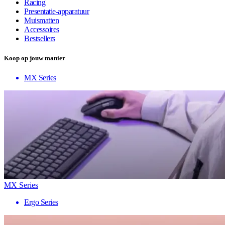
Racing
Presentatie-apparatuur
Muismatten
Accessoires
Bestsellers
Koop op jouw manier
MX Series
MX Series
Ergo Series