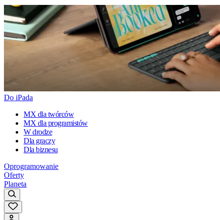
Do iPada
MX dla twórców
MX dla programistów
W drodze
Dla graczy
Dla biznesu
Oprogramowanie
Oferty
Planeta