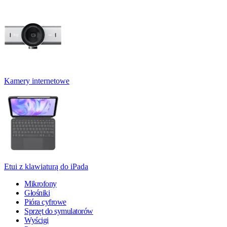
Kamery internetowe
Etui z klawiaturą do iPada
Mikrofony
Głośniki
Pióra cyfrowe
Sprzęt do symulatorów
Wyścigi