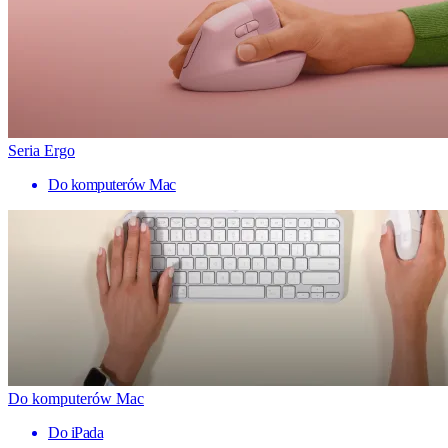
Seria Ergo
Do komputerów Mac
Do komputerów Mac
Do iPada