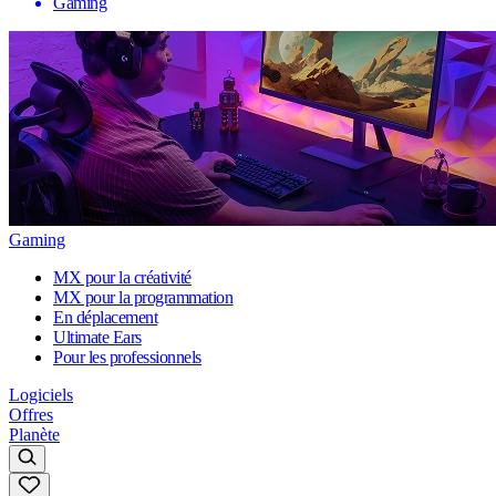
Gaming
Gaming
MX pour la créativité
MX pour la programmation
En déplacement
Ultimate Ears
Pour les professionnels
Logiciels
Offres
Planète